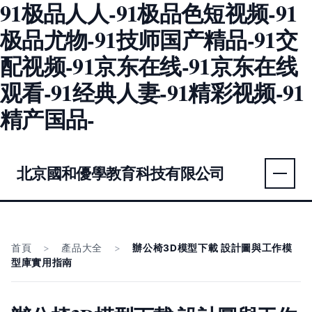
91极品人人-91极品色短视频-91
极品尤物-91技师国产精品-91交
配视频-91京东在线-91京东在线
观看-91经典人妻-91精彩视频-91
精产国品-
北京國和優學教育科技有限公司
首頁
>
產品大全
>
辦公椅3D模型下載 設計圖與工作模
型庫實用指南